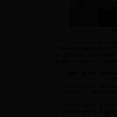
梁
“水上安全千钧一发。在汛期，要时
东坡区地方海事处的工作人员。虽然是
暑，还是风吹雨打，她都坚持到辖区
自己的实际行动筑起了水上交通安全
不辞辛苦 认真排查水上交通安全
“现在已经进入汛期了，要把救生设
渡，一边检查船只，一边提醒船主要
监测水位、检查船体、查看签单、
大，但她没有丝毫的懈怠。她猫腰钻