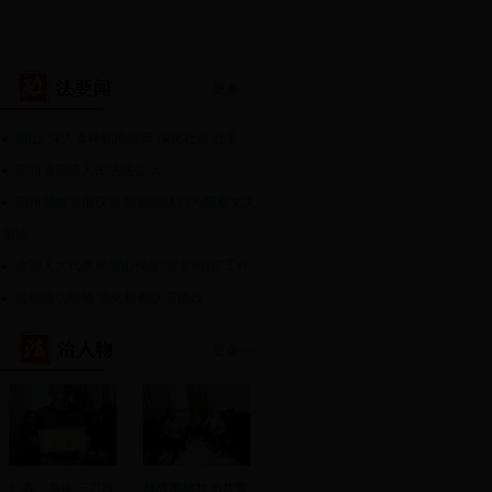
更多>>
眉山: 深入青神精准施策 深化社会治理
四川省高级人民法院公示
四川警嫂写倡议书 鼓励姐妹们为警察丈夫
加油
全国人大代表来眉山视察“诉非衔接”工作
总结成功经验 强化检察队伍建设
更多>>
仁寿：身中三刀百
越战英雄甘为片警