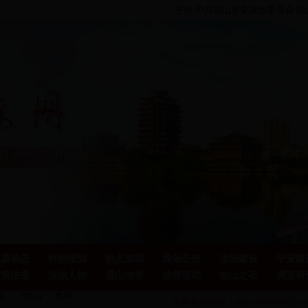
主办:中共眉山市委政法委员会 
高层动态
特别策划
热点追踪
通知公告
法治建设
平安建
政策法规
法治人物
眉山法学
法律援助
他山之石
调查研
县
丹棱县
青神
本网投稿邮箱：mscawbjb@163.com