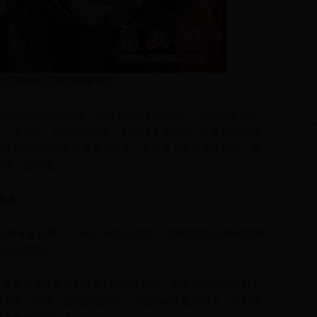
利正在向船主核实载客情况
刻保持高度地警惕，才能发现和解决问题。”46岁的梁利是
一名女性，但工作30年来，她严格要求自己。不管是高温酷
内船只停靠点认真排查安全隐患，宣传水上交通安全知识，用
的第一道防线。
隐患
备准备好啊！”7月6日下午2点左右，梁利在辖区太和镇雷家
注意汛期安全。
监督是否超载等都是梁利的工作内容。尽管船只的吨位都不
进高温、高湿、缺氧的船舱内，仔细地检验船用设备。梁利深