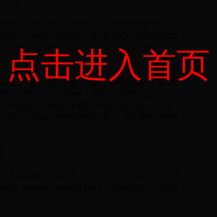
船员生命安全负责。
就多了起来。”由于最近经常下雨，梁利增加了监管各渡口
现在变为一周两次，遇到刮风下雨，她就要第一时间赶到监管
记录，发现问题也要及时和沟通，监督船主解决，遇到重大情
点击进入首页
专业，不仅能排查出许多平时难以发现的安全隐患，还能学
对梁利之所以有如此高的评价，和她多年来的努力是分不开
饭后都要抽出时间翻看海事规则、新闻等相关书籍。不仅如
，并把水上交通安全知识传达给每位船员、每位乘客，共同筑
线
天上班前都要赶到辖区渡口，监控水位变化，根据水位做好
过怨言。她深知发生险情往往就是几个小时的事情，一不留神