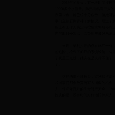
2013年的夏天，有一段时间接连下
10000多个水流量。防汛面临着巨大
夜里12点，她已经十分疲劳，但她听
事们立刻赶到青神了解情况。经过了
船上有工作人员没有按要求将船停靠
内的船只停靠点，监督船主做好系缆
当晚，梁利执勤的点在岷江一桥，
的危险，检查了船只的系缆设施，将
了夜里三点过，她实在是支撑不住了
了。
这样的事不胜枚举，梁利却丝毫不
和同事们都会放弃与家人团聚的机会
力，保证老百姓的生命财产安全。”3
愧疚的是，没有时间好好地陪伴家人。