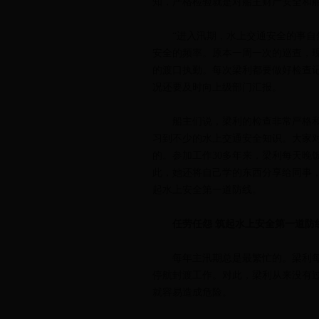
知，严格检验就是对船主财产安全和
“进入汛期，水上交通安全的事自然
安全的频率。原本一周一次的巡查，
的渡口执勤。每次梁利都要做好检查
况还要及时向上级部门汇报。
船主们说，梁利的检查非常严格和
习到不少的水上交通安全知识。大家
的。参加工作30多年来，梁利每天晚
此，她还将自己学的东西分享给同事
起水上安全第一道防线。
任劳任怨 筑起水上安全第一道防
每年主汛期总是最繁忙的。梁利每
停航封渡工作。对此，梁利从来没有
就容易造成危险。