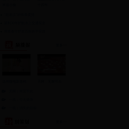
米追小偷
十四年
“赵老汉”的铁骨柔情
梁利30年护航水上交通安全
用青春守护老百姓的平安路
更多>>
达州微电影老柯
天网：无懈可击
天网：何至于此
一线：引火烧身
一线：消失的目标
更多>>