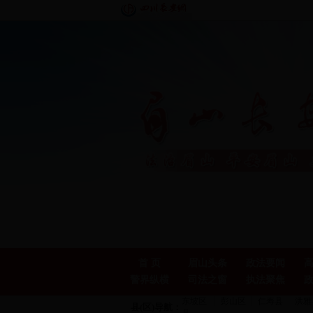
首 页
眉山头条
政法要闻
警界纵横
司法之窗
执法聚焦
东坡区
彭山区
仁寿县
洪雅
县(区)导航：