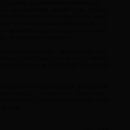
了几天的暴雨，岷江从平时的400多个水流量直线上升到
的压力，梁利一刻也不敢懈怠，接连执勤了2天2夜。到了第三天
说停靠在东坡区和青神县交界的一只船被水冲走了时，她和同
解得知，船只被水冲走的原因是船的系缆设施没有做好，加上
上岸，梁利和同事们又连夜赶回了东坡区，兵分三路赶往辖区
设施，并让船只里面的所有人员都要上岸。
那里有两条正在营业的火锅船。她耐心地给船主讲解了潜在
船停靠在岸，劝导船上所有人员上岸。等一切忙完，都已经到
，才和同事换执勤休息。第二天早上7点不到，她又起身去执勤
觉辛苦。为了保障老百姓的水上交通安全，每逢节假日，她
，坚守在工作岗位上。“水上安全千钧一发，必须集中全部精
0年来，每一个节假日，梁利都是在工作岗位上度过的，最让她
(据眉山网)