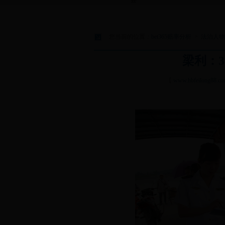
县
您当前的位置：
bet365赔率分析
>
法治人物
梁利：
【
www.hbfeilong88.c