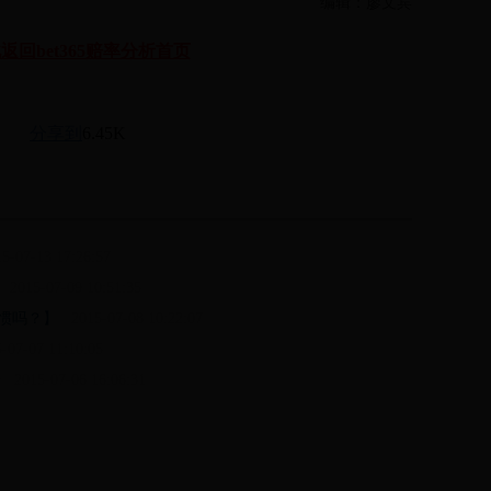
编辑：廖文宾
返回bet365赔率分析首页
分享到
6.45K
-07-13 17:26:57
2015-07-09 10:51:35
惯吗？】
2015-07-08 10:22:07
07-07 11:10:05
全
2015-07-06 16:06:31