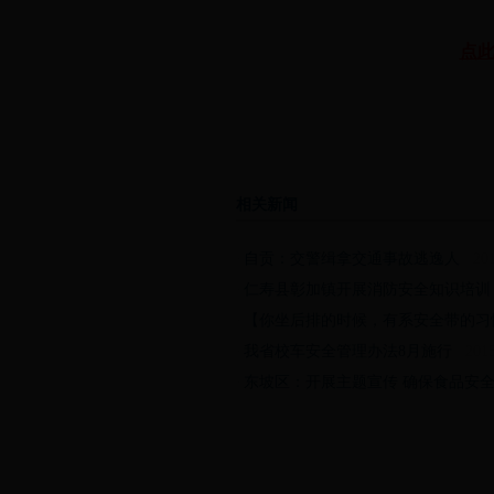
点此
相关新闻
·
自贡：交警缉拿交通事故逃逸人
2015
·
仁寿县彰加镇开展消防安全知识培训
·
【你坐后排的时候，有系安全带的习
·
我省校车安全管理办法8月施行
2015-
·
东坡区：开展主题宣传 确保食品安