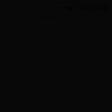
一线：消失的目标
【
www.hbfeilong88.com
】 【 2015-07-13 17:53:21 】 【来