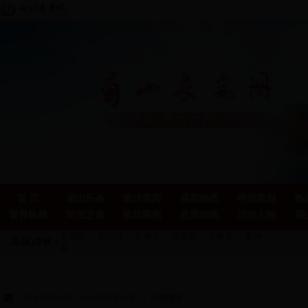
首 页
眉山头条
政法要闻
高层动态
特别策划
热
警界纵横
司法之窗
执法聚焦
政策法规
法治人物
眉
东坡区
彭山区
仁寿县
洪雅县
丹棱县
青神
县(区)导航：
县
您当前的位置：
bet365赔率分析
>
视频播报