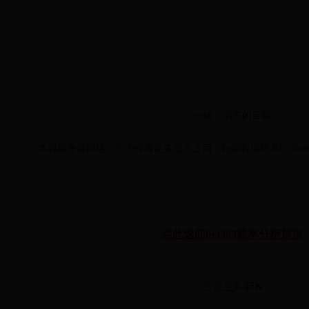
一线：消失的目标
本视频来自网络，仅为传播更多信息之用，如侵权请联系(028)86
点此返回bet365赔率分析首页
分享到
6.45K