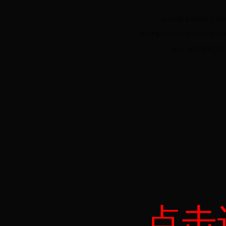
bet365赔率分析简介
|
版
蜀ICP备13011412号 bet
地址：四川省眉山市眉
点击